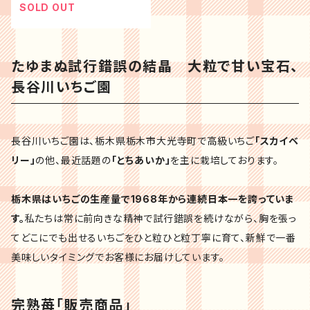
SOLD OUT
たゆまぬ試行錯誤の結晶 大粒で甘い宝石、
長谷川いちご園
長谷川いちご園は、栃木県栃木市大光寺町で高級いちご
「スカイベ
リー」
の他、最近話題の
「とちあいか」
を主に栽培しております。
栃木県はいちごの生産量で1968年から連続日本一を誇っていま
す。
私たちは常に前向きな精神で試行錯誤を続けながら、胸を張っ
てどこにでも出せるいちごをひと粒ひと粒丁寧に育て、新鮮で一番
美味しいタイミングでお客様にお届けしています。
完熟苺「販売商品」